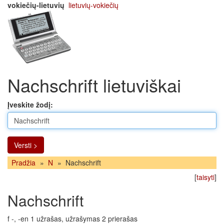
vokiečių-lietuvių
lietuvių-vokiečių
Nachschrift lietuviškai
Įveskite žodį:
Versti >
Pradžia
»
N
»
Nachschrift
[
taisyti
]
Nachschrift
f -, -en 1 užrašas, užrašymas 2 prierašas