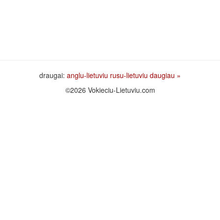
draugai:
anglu-lietuviu
rusu-lietuviu
daugiau »
©2026 Vokieciu-Lietuviu.com