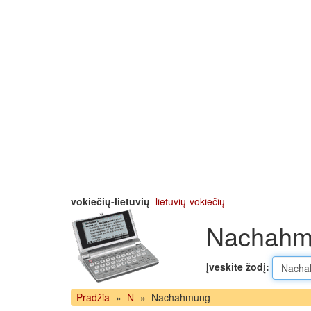
vokiečių-lietuvių
lietuvių-vokiečių
Nachahmu
Įveskite žodį:
Pradžia
»
N
»
Nachahmung