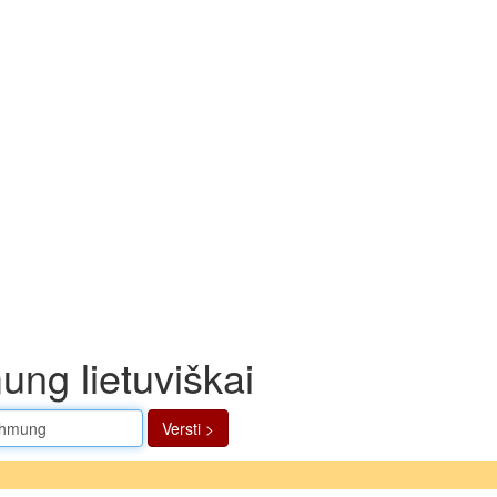
ng lietuviškai
Versti >