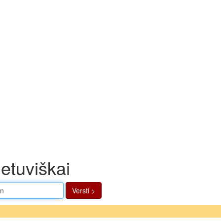
ietuviškai
Versti >