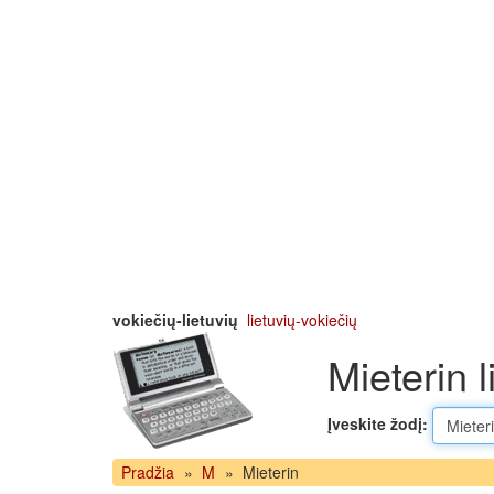
vokiečių-lietuvių
lietuvių-vokiečių
Mieterin l
Įveskite žodį:
Pradžia
»
M
»
Mieterin