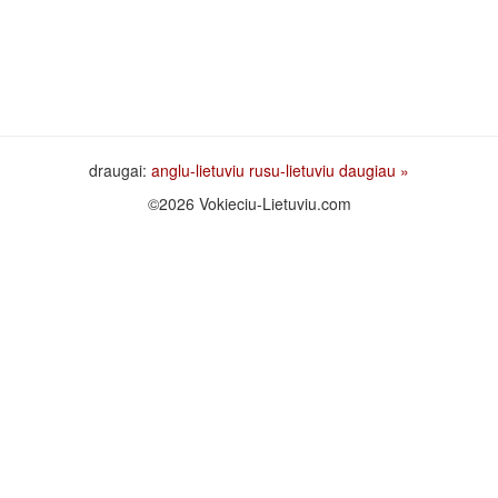
draugai:
anglu-lietuviu
rusu-lietuviu
daugiau »
©2026 Vokieciu-Lietuviu.com