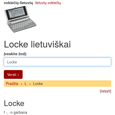
vokiečių-lietuvių
lietuvių-vokiečių
Locke lietuviškai
Įveskite žodį:
Versti >
Pradžia
»
L
»
Locke
[
taisyti
]
Locke
f -, -n garbana