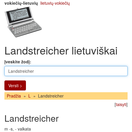
vokiečių-lietuvių
lietuvių-vokiečių
Landstreicher lietuviškai
Įveskite žodį:
Versti >
Pradžia
»
L
»
Landstreicher
[
taisyti
]
Landstreicher
m -s, - valkata