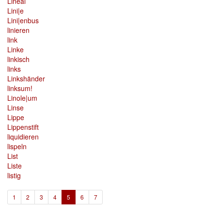
Lineal
Lini|e
Lini|enbus
linieren
link
Linke
linkisch
links
Linkshänder
linksum!
Linole|um
Linse
Lippe
Lippenstift
liquidieren
lispeln
List
Liste
listig
(current)
1
2
3
4
5
6
7