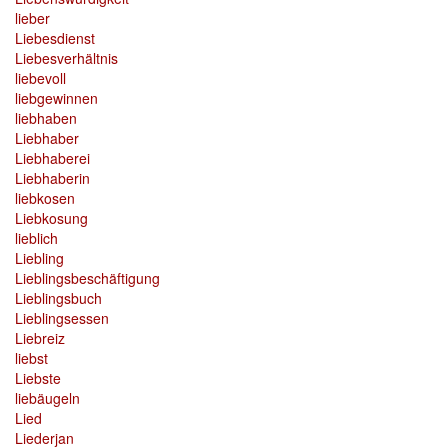
lieber
Liebesdienst
Liebesverhältnis
liebevoll
liebgewinnen
liebhaben
Liebhaber
Liebhaberei
Liebhaberin
liebkosen
Liebkosung
lieblich
Liebling
Lieblingsbeschäftigung
Lieblingsbuch
Lieblingsessen
Liebreiz
liebst
Liebste
liebäugeln
Lied
Liederjan