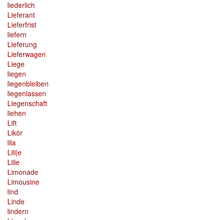
liederlich
Lieferant
Lieferfrist
liefern
Lieferung
Lieferwagen
Liege
liegen
liegenbleiben
liegenlassen
Liegenschaft
liehen
Lift
Likör
lila
Lili|e
Lilie
Limonade
Limousine
lind
Linde
lindern