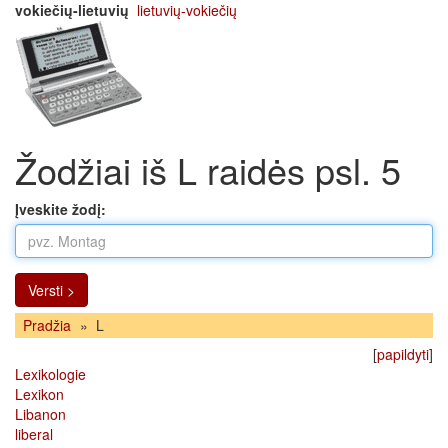
vokiečių-lietuvių
lietuvių-vokiečių
Žodžiai iš L raidės psl. 5
Įveskite žodį:
Versti >
Pradžia
»
L
[
papildyti
]
Lexikologie
Lexikon
Libanon
liberal