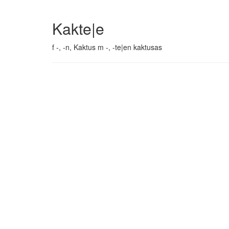
Kakte|e
f -, -n, Kaktus m -, -te|en kaktusas