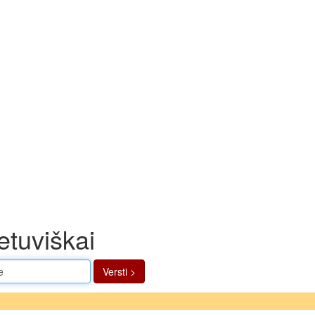
etuviškai
Versti >