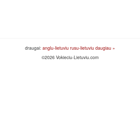
draugai:
anglu-lietuviu
rusu-lietuviu
daugiau »
©2026 Vokieciu-Lietuviu.com