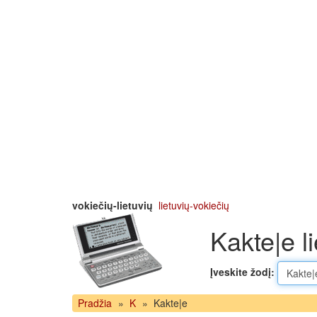
vokiečių-lietuvių
lietuvių-vokiečių
Kakte|e li
Įveskite žodį:
Pradžia
»
K
»
Kakte|e