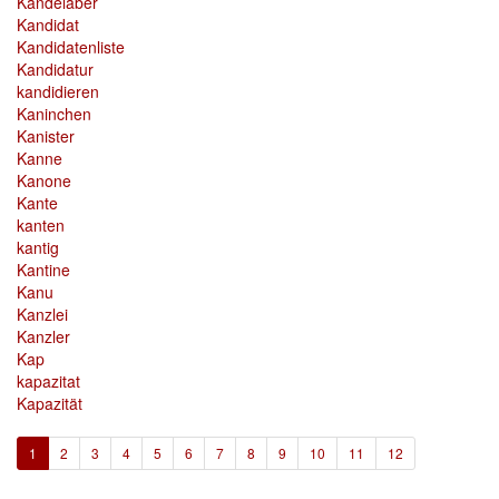
Kandelaber
Kandidat
Kandidatenliste
Kandidatur
kandidieren
Kaninchen
Kanister
Kanne
Kanone
Kante
kanten
kantig
Kantine
Kanu
Kanzlei
Kanzler
Kap
kapazitat
Kapazität
(current)
1
2
3
4
5
6
7
8
9
10
11
12