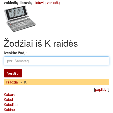
vokiečių-lietuvių
lietuvių-vokiečių
Žodžiai iš K raidės
Įveskite žodį:
Versti >
Pradžia
»
K
[
papildyti
]
Kabarett
Kabel
Kabeljau
Kabine