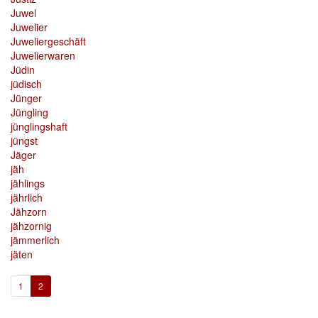
Juwel
Juwelier
Juweliergeschäft
Juwelierwaren
Jüdin
jüdisch
Jünger
Jüngling
jünglingshaft
jüngst
Jäger
jäh
jählings
jährlich
Jähzorn
jähzornig
jämmerlich
jäten
(current)
1
2