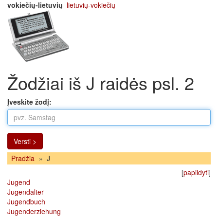
vokiečių-lietuvių
lietuvių-vokiečių
Žodžiai iš J raidės psl. 2
Įveskite žodį:
Versti >
Pradžia
»
J
[
papildyti
]
Jugend
Jugendalter
Jugendbuch
Jugenderziehung