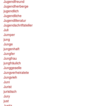
Jugendfreund
Jugendherberge
jugendlich
Jugendliche
Jugendliteratur
Jugendschriftsteller
Juli
Jumper
jung
Junge
jungenhaft
Jungfer
Jungfrau
jungfräulich
Junggeselle
Jungverheiratete
Jungvieh
Juni
Jurist
juristisch
Jury
just
Justiz