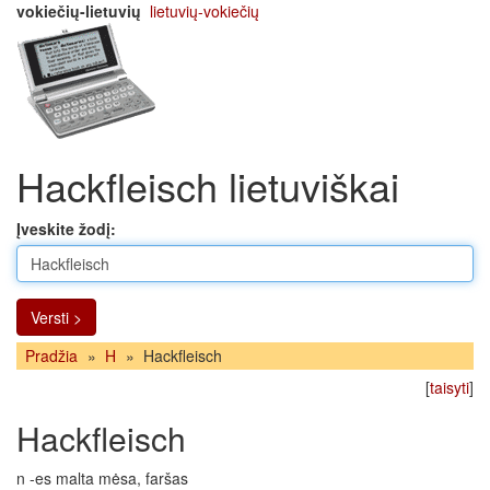
vokiečių-lietuvių
lietuvių-vokiečių
Hackfleisch lietuviškai
Įveskite žodį:
Versti >
Pradžia
»
H
»
Hackfleisch
[
taisyti
]
Hackfleisch
n -es malta mėsa, faršas