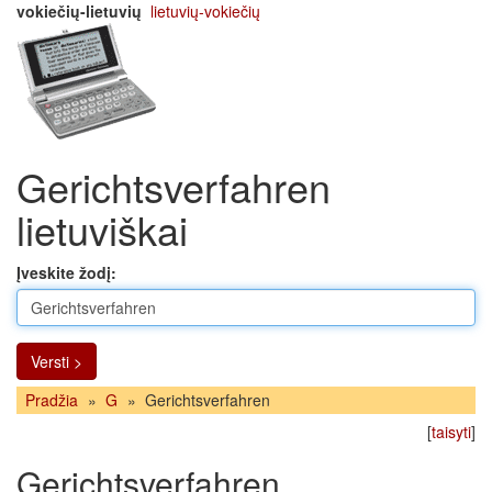
vokiečių-lietuvių
lietuvių-vokiečių
Gerichtsverfahren
lietuviškai
Įveskite žodį:
Versti >
Pradžia
»
G
»
Gerichtsverfahren
[
taisyti
]
Gerichtsverfahren