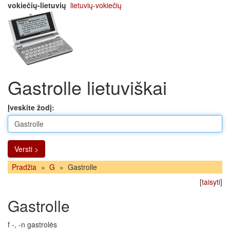
vokiečių-lietuvių
lietuvių-vokiečių
Gastrolle lietuviškai
Įveskite žodį:
Versti >
Pradžia
»
G
»
Gastrolle
[
taisyti
]
Gastrolle
f -, -n gastrolės