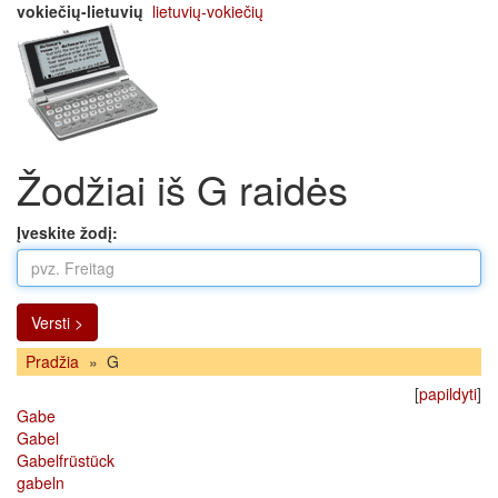
vokiečių-lietuvių
lietuvių-vokiečių
Žodžiai iš G raidės
Įveskite žodį:
Versti >
Pradžia
»
G
[
papildyti
]
Gabe
Gabel
Gabelfrüstück
gabeln