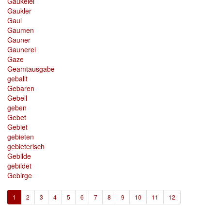
Gaukelei
Gaukler
Gaul
Gaumen
Gauner
Gaunerei
Gaze
Geamtausgabe
geballt
Gebaren
Gebell
geben
Gebet
Gebiet
gebieten
gebieterisch
Gebilde
gebildet
Gebirge
(current)
1
2
3
4
5
6
7
8
9
10
11
12