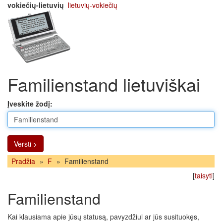
vokiečių-lietuvių
lietuvių-vokiečių
Familienstand lietuviškai
Įveskite žodį:
Versti >
Pradžia
»
F
»
Familienstand
[
taisyti
]
Familienstand
Kai klausiama apie jūsų statusą, pavyzdžiui ar jūs susituokęs,