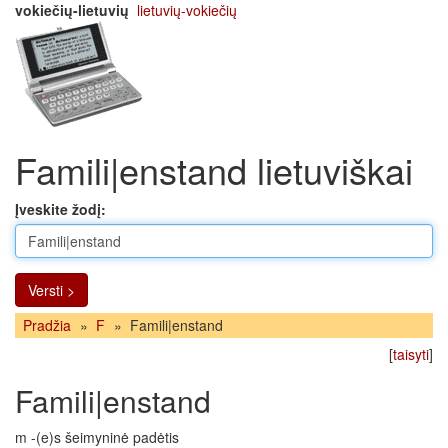
vokiečių-lietuvių
lietuvių-vokiečių
Famili|enstand lietuviškai
Įveskite žodį:
Versti >
Pradžia
»
F
»
Famili|enstand
[
taisyti
]
Famili|enstand
m -(e)s šeimyninė padėtis