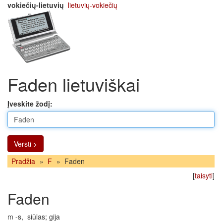
vokiečių-lietuvių
lietuvių-vokiečių
Faden lietuviškai
Įveskite žodį:
Versti >
Pradžia
»
F
»
Faden
[
taisyti
]
Faden
m -s,  siūlas; gija