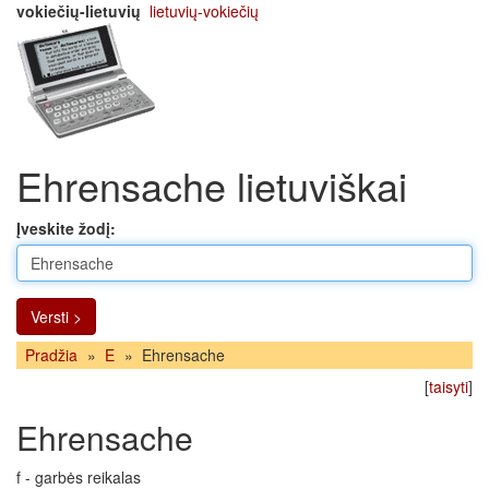
vokiečių-lietuvių
lietuvių-vokiečių
Ehrensache lietuviškai
Įveskite žodį:
Versti >
Pradžia
»
E
»
Ehrensache
[
taisyti
]
Ehrensache
f - garbės reikalas