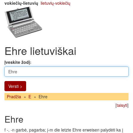
vokiečių-lietuvių
lietuvių-vokiečių
Ehre lietuviškai
Įveskite žodį:
Versti >
Pradžia
»
E
»
Ehre
[
taisyti
]
Ehre
f -, -n garbė, pagarba; j-m die letzte Ehre erweisen palydėti ka į