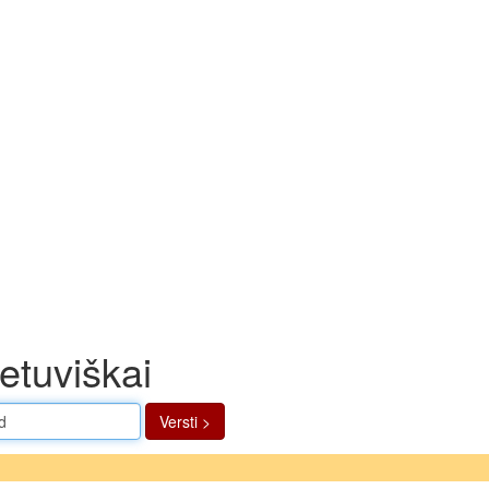
ietuviškai
Versti >