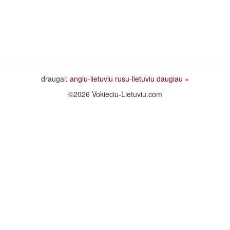
draugai:
anglu-lietuviu
rusu-lietuviu
daugiau »
©2026 Vokieciu-Lietuviu.com