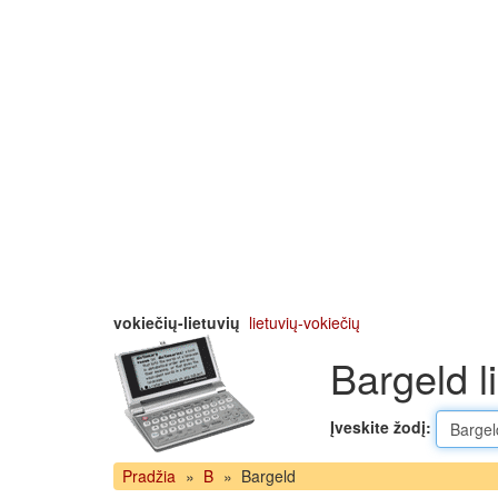
vokiečių-lietuvių
lietuvių-vokiečių
Bargeld l
Įveskite žodį:
Pradžia
»
B
»
Bargeld