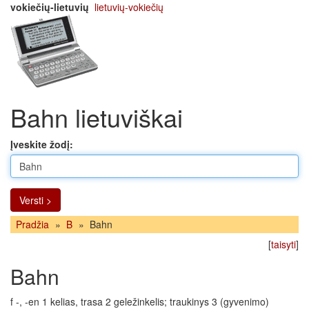
vokiečių-lietuvių
lietuvių-vokiečių
Bahn lietuviškai
Įveskite žodį:
Versti >
Pradžia
»
B
»
Bahn
[
taisyti
]
Bahn
f -, -en 1 kelias, trasa 2 geležinkelis; traukinys 3 (gyvenimo)