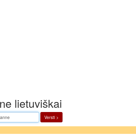
e lietuviškai
Versti >