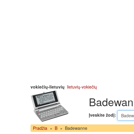
vokiečių-lietuvių
lietuvių-vokiečių
Badewann
Įveskite žodį:
Pradžia
»
B
»
Badewanne