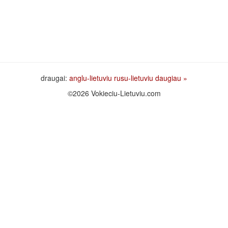
draugai:
anglu-lietuviu
rusu-lietuviu
daugiau »
©2026 Vokieciu-Lietuviu.com