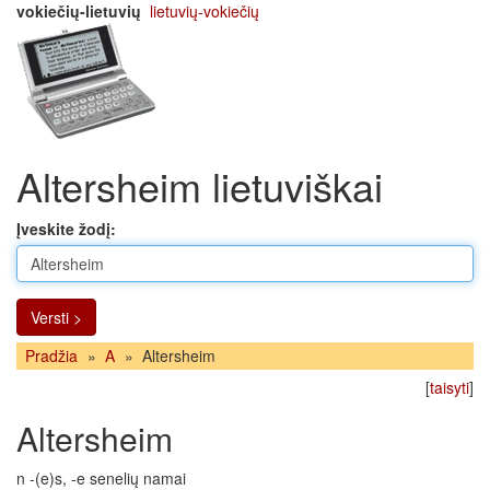
vokiečių-lietuvių
lietuvių-vokiečių
Altersheim lietuviškai
Įveskite žodį:
Versti >
Pradžia
»
A
»
Altersheim
[
taisyti
]
Altersheim
n -(e)s, -e senelių namai