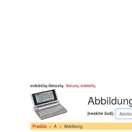
vokiečių-lietuvių
lietuvių-vokiečių
Abbildung
Įveskite žodį:
Pradžia
»
A
»
Abbildung