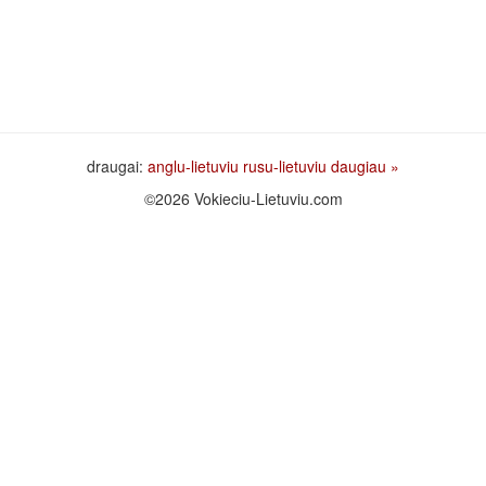
draugai:
anglu-lietuviu
rusu-lietuviu
daugiau »
©2026 Vokieciu-Lietuviu.com