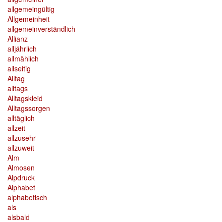
allgemeingültig
Allgemeinheit
allgemeinverständlich
Allianz
alljährlich
allmählich
allseitig
Alltag
alltags
Alltagskleid
Alltagssorgen
alltäglich
allzeit
allzusehr
allzuweit
Alm
Almosen
Alpdruck
Alphabet
alphabetisch
als
alsbald