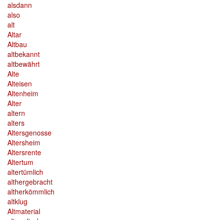
alsdann
also
alt
Altar
Altbau
altbekannt
altbewährt
Alte
Alteisen
Altenheim
Alter
altern
alters
Altersgenosse
Altersheim
Altersrente
Altertum
altertümlich
althergebracht
altherkömmlich
altklug
Altmaterial