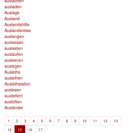
auslachen
ausladen
Auslage
Ausland
Auslandshilfe
Auslandsreise
auslangen
auslassen
auslasten
auslaufen
ausleeren
auslegen
Ausleihe
ausleihen
Ausleihstation
auslesen
ausliefern
auslüften
Ausländer
1
2
3
4
5
6
7
8
9
10
11
12
13
(current)
14
15
16
17