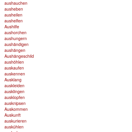
aushauchen
ausheben
ausheilen
aushelfen
Aushilfe
aushorchen
aushungern
aushändigen
aushängen
Aushängeschild
aushöhlen
auskaufen
auskennen
Ausklang
auskleiden
ausklingen
ausklopfen
ausknipsen
Auskommen
Auskunft
auskurieren
auskühlen