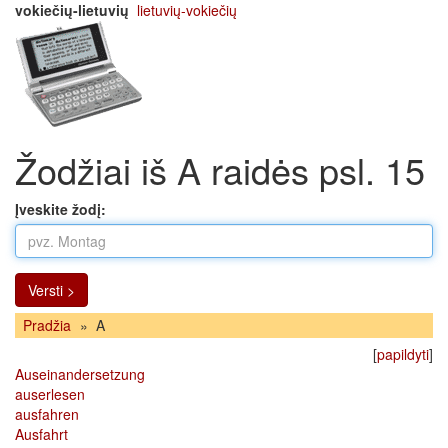
vokiečių-lietuvių
lietuvių-vokiečių
Žodžiai iš A raidės psl. 15
Įveskite žodį:
Versti >
Pradžia
»
A
[
papildyti
]
Auseinandersetzung
auserlesen
ausfahren
Ausfahrt