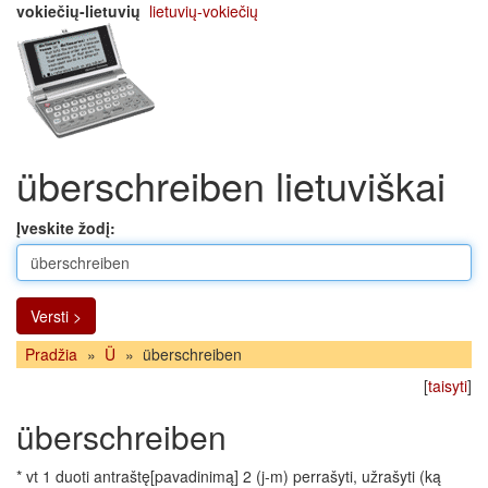
vokiečių-lietuvių
lietuvių-vokiečių
überschreiben lietuviškai
Įveskite žodį:
Versti >
Pradžia
»
Ü
»
überschreiben
[
taisyti
]
überschreiben
* vt 1 duoti antraštę[pavadinimą] 2 (j-m) perrašyti, užrašyti (ką