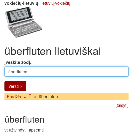
vokiečių-lietuvių
lietuvių-vokiečių
überfluten lietuviškai
Įveskite žodį:
Versti >
Pradžia
»
Ü
»
überfluten
[
taisyti
]
überfluten
vt užtvindyti, apsemti