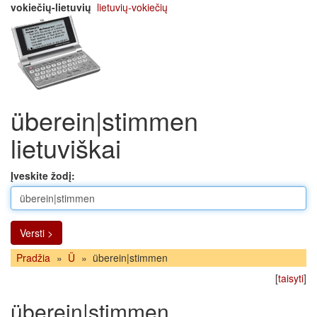
vokiečių-lietuvių
lietuvių-vokiečių
überein|stimmen
lietuviškai
Įveskite žodį:
Versti >
Pradžia
»
Ü
»
überein|stimmen
[
taisyti
]
überein|stimmen