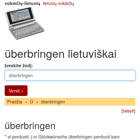
vokiečių-lietuvių
lietuvių-vokiečių
überbringen lietuviškai
Įveskite žodį:
Versti >
Pradžia
»
Ü
»
überbringen
[
taisyti
]
überbringen
* vt perduoti; j-m Glückwünsche überbringen perduoti kam