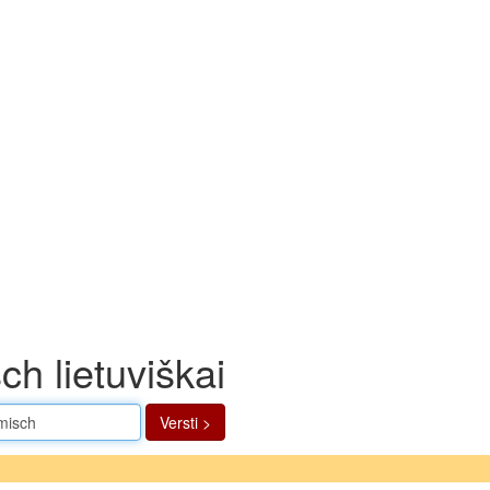
h lietuviškai
Versti >