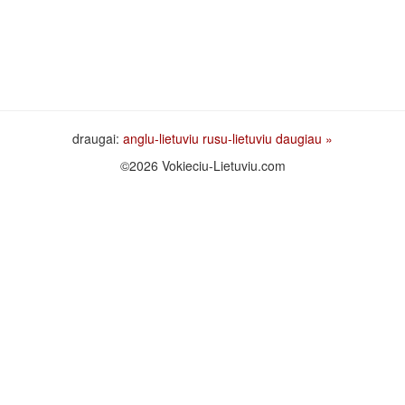
draugai:
anglu-lietuviu
rusu-lietuviu
daugiau »
©2026 Vokieciu-Lietuviu.com