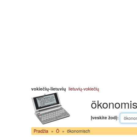
vokiečių-lietuvių
lietuvių-vokiečių
ökonomisc
Įveskite žodį:
Pradžia
»
Ö
»
ökonomisch