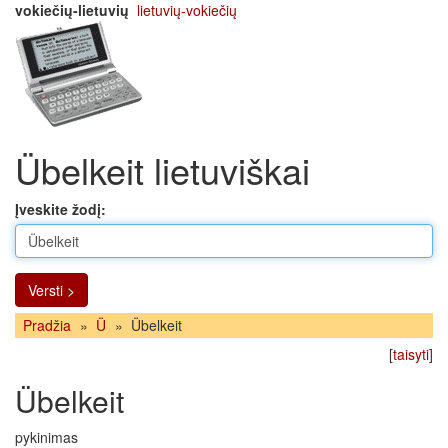
vokiečių-lietuvių
lietuvių-vokiečių
Übelkeit lietuviškai
Įveskite žodį:
Versti >
Pradžia
»
Ü
»
Übelkeit
[
taisyti
]
Übelkeit
pykinimas